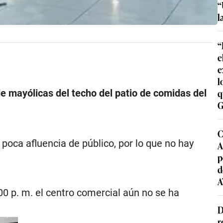
“
l
“
e
e
l
q
e mayólicas del techo del patio de comidas del
G
.
C
 poca afluencia de público, por lo que no hay
A
p
d
A
:00 p. m. el centro comercial aún no se ha
D
r