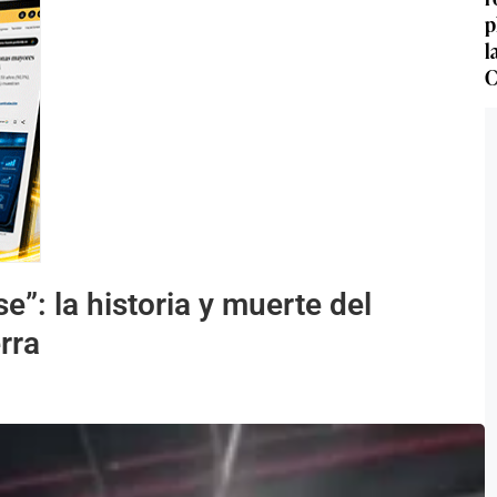
p
l
C
e”: la historia y muerte del
rra