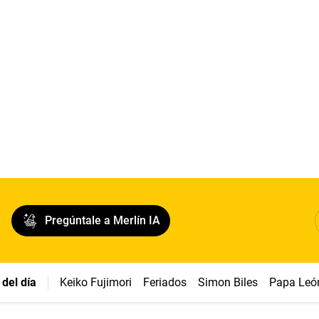
Pregúntale a Merlín IA
del día
Keiko Fujimori
Feriados
Simon Biles
Papa Leó