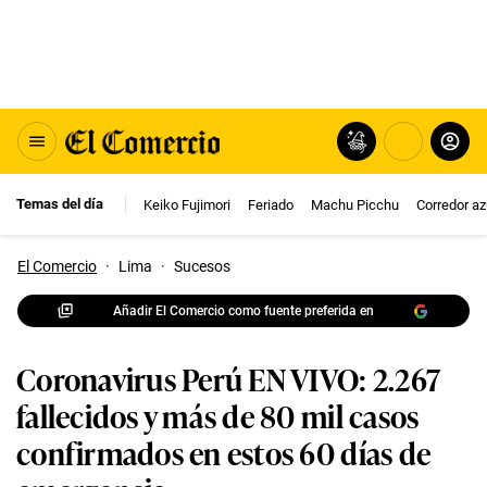
Temas del día
Keiko Fujimori
Feriado
Machu Picchu
Corredor az
El Comercio
·
Lima
·
Sucesos
Añadir El Comercio como fuente preferida en
Coronavirus Perú EN VIVO: 2.267
fallecidos y más de 80 mil casos
confirmados en estos 60 días de