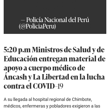
#PerúEstáEnNuestrasManos
#YoMeQuedoEnCasa
pic.twitter.com/dgkqaUdo5d
— Policía Nacional del Perú
(@PoliciaPeru)
May 14, 2020
5:20 p.m Ministros de Salud y de
Educación entregan material de
apoyo a cuerpo médico de
Áncash y La Libertad en la lucha
contra el COVID
–19
A su llegada al hospital regional de Chimbote,
médicos, enfermeras y pobladores exigieron a las