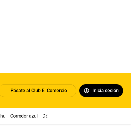
Pásate al Club El Comercio
Inicia sesión
chu
Corredor azul
Dólar
Congreso
Nasca
Acuña
Toled