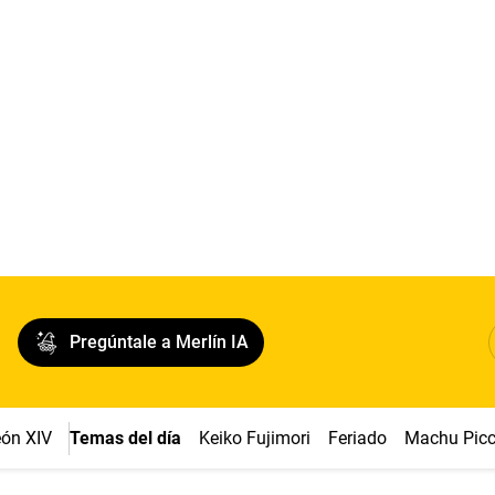
Pregúntale a Merlín IA
ón XIV
Temas del día
Keiko Fujimori
Feriado
Machu Pic