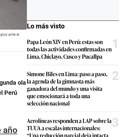
Lo más visto
gica ante el
1
Papa León XIV en Perú: estas son
todas las actividades confirmadas en
Lima, Chiclayo, Cusco y Pucallpa
2
Simone Biles en Lima: paso a paso,
la agenda de la gimnasta más
egunda ola
ganadora del mundo y una visita
el Perú
que emocionará a toda una
selección nacional
3
Aerolíneas responden a LAP sobre la
TUUA a escalas internacionales:
e año
“Una reducción parcial deja intacta