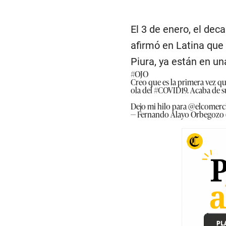
El 3 de enero, el dec
afirmó en Latina que
Piura, ya están en u
#OJO
Creo que es la primera vez qu
ola del
#COVID19
. Acaba de 
Dejo mi hilo para
@elcomerc
— Fernando Alayo Orbegozo 