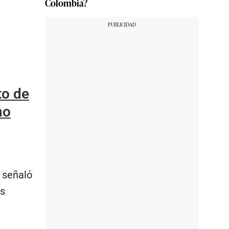
Colombia?
to de
no
 señaló
as