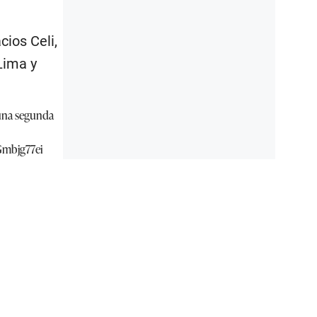
cios Celi,
Lima y
 una segunda
oGmbjg77ei