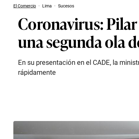
El Comercio
·
Lima
·
Sucesos
Coronavirus: Pilar
una segunda ola d
En su presentación en el CADE, la minis
rápidamente