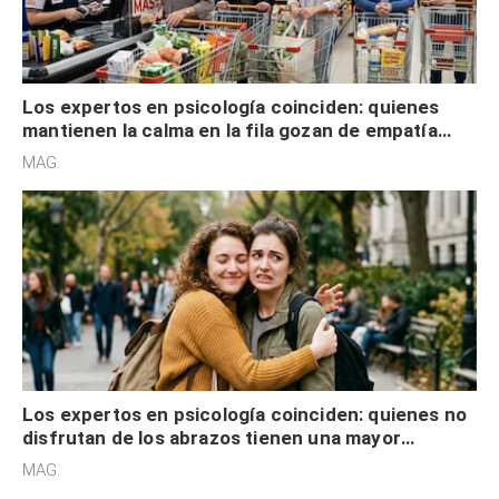
Los expertos en psicología coinciden: quienes
mantienen la calma en la fila gozan de empatía
cognitiva, gratitud y no solo tienen autocontrol
MAG.
Los expertos en psicología coinciden: quienes no
disfrutan de los abrazos tienen una mayor
sensibilidad a los estímulos físicos y no es por
MAG.
desinterés