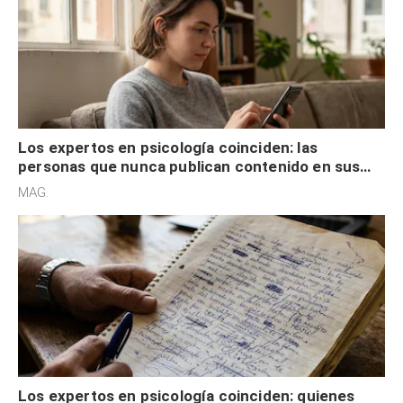
Los expertos en psicología coinciden: las
personas que nunca publican contenido en sus
redes sociales no pretenden buscar validación
MAG.
externa
Los expertos en psicología coinciden: quienes