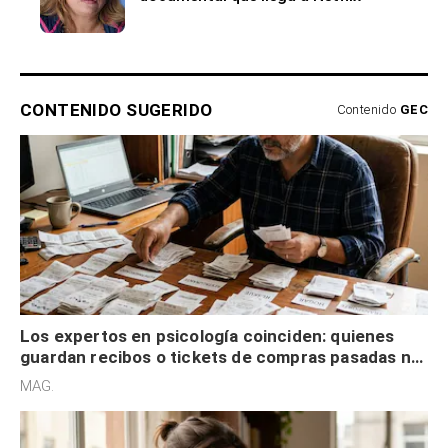
CONTENIDO SUGERIDO
Contenido
GEC
Los expertos en psicología coinciden: quienes
guardan recibos o tickets de compras pasadas no
son acumuladores, sino que tienen necesidad de
MAG.
control