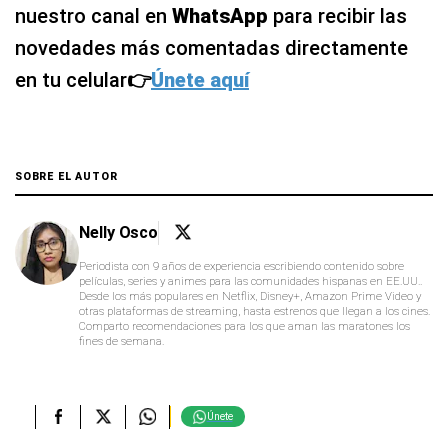
nuestro canal en
WhatsApp
para recibir las
novedades más comentadas directamente
en tu celular
👉
Únete aquí
SOBRE EL AUTOR
Nelly Osco
Periodista con 9 años de experiencia escribiendo contenido sobre
películas, series y animes para las comunidades hispanas en EE.UU..
Desde los más populares en Netflix, Disney+, Amazon Prime Video y
otras plataformas de streaming, hasta estrenos que llegan a los cines.
Comparto recomendaciones para los que aman las maratones los
fines de semana.
Únete