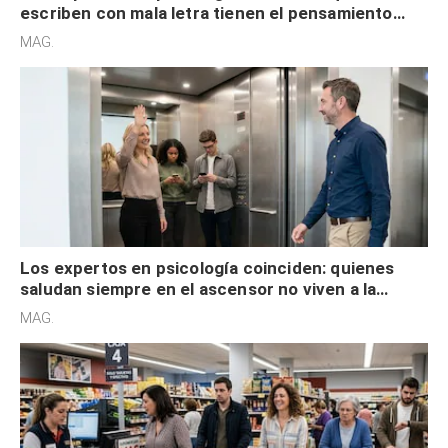
escriben con mala letra tienen el pensamiento
acelerado y no lo hacen por desinterés
MAG.
Los expertos en psicología coinciden: quienes
saludan siempre en el ascensor no viven a la
defensiva y tienen apertura social
MAG.