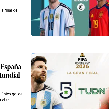
a final del
e España
 Mundial
l único gol de
el tr...