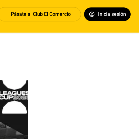
Pásate al Club El Comercio
Inicia sesión