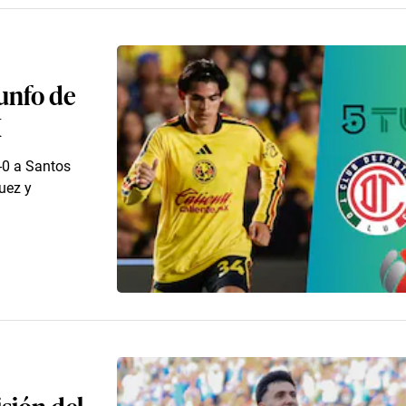
iunfo de
X
-0 a Santos
uez y
isión del