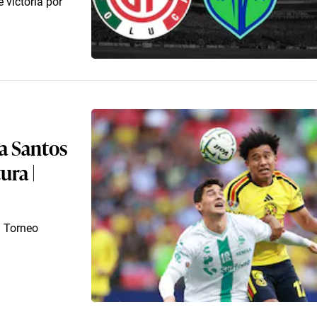
 victoria por
 a Santos
ura |
l Torneo