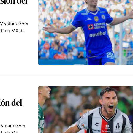
TV y dónde ver
 Liga MX d...
ión del
V y dónde ver
a Liga MX