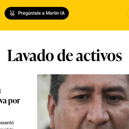
Pregúntale a Merlín IA
Lavado de activos
u
iva por
resentó