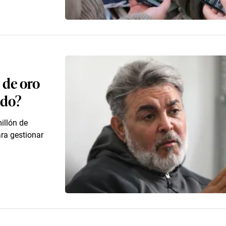
 de oro
ado?
illón de
para gestionar