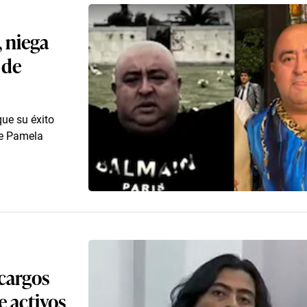
, niega
 de
que su éxito
ue Pamela
 cargos
e activos