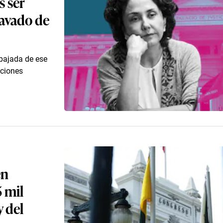
s ser
lavado de
bajada de ese
aciones
en
 mil
y del