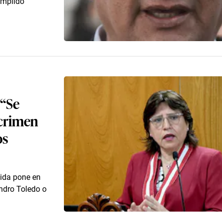
umplido
 “Se
 crimen
os
dida pone en
ndro Toledo o