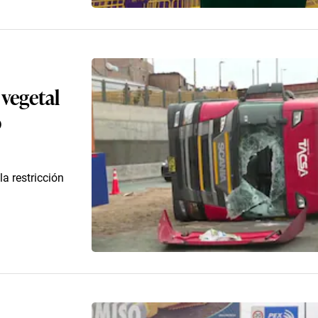
vegetal
ó
la restricción