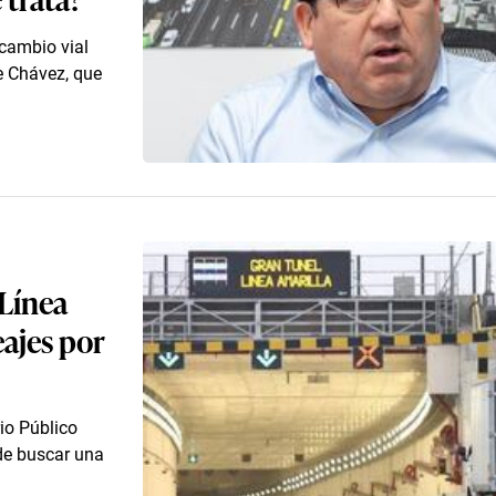
rcambio vial
e Chávez, que
Línea
eajes por
io Público
 de buscar una