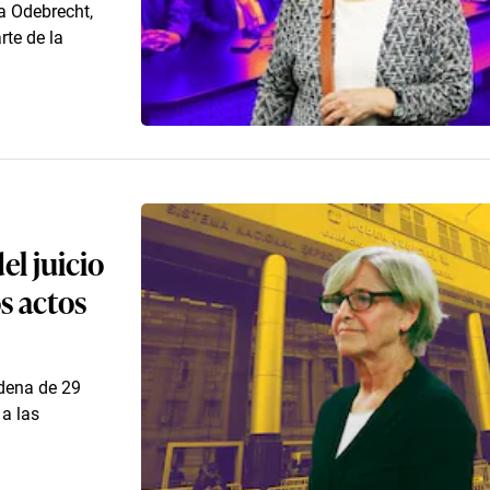
a Odebrecht,
rte de la
del juicio
s actos
ndena de 29
 a las