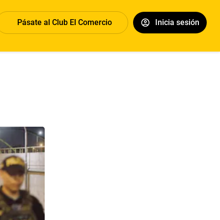
Pásate al Club El Comercio
Inicia sesión