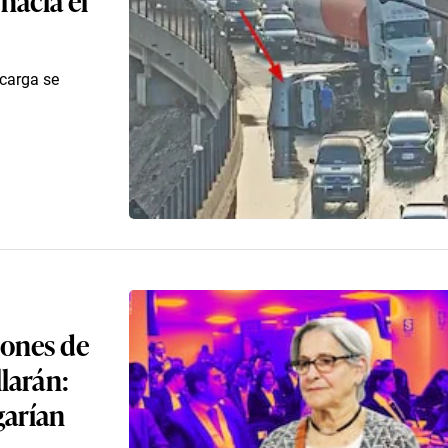
 carga se
lones de
llarán:
garían