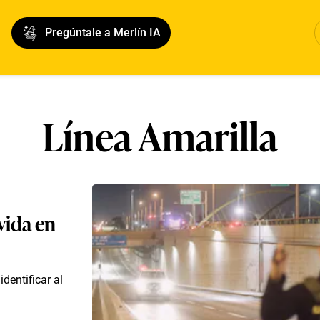
Pregúntale a Merlín IA
Línea Amarilla
vida en
dentificar al