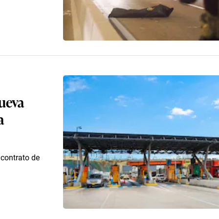
nueva
a
 contrato de