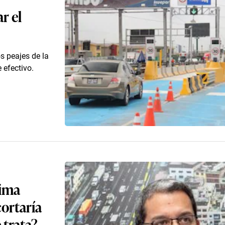
r el
s peajes de la
 efectivo.
Lima
ortaría
 trata?