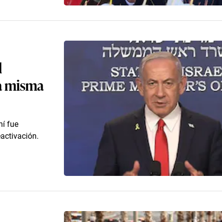
l
la misma
ní fue
eactivación.