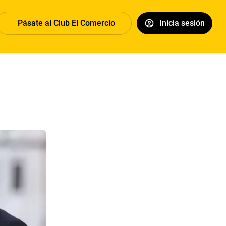
Pásate al Club El Comercio
Inicia sesión