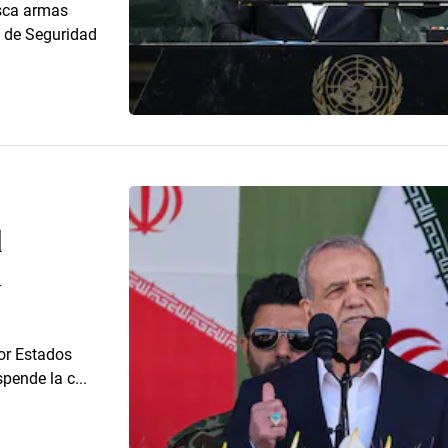
usca armas
o de Seguridad
l
a
por Estados
pende la c...