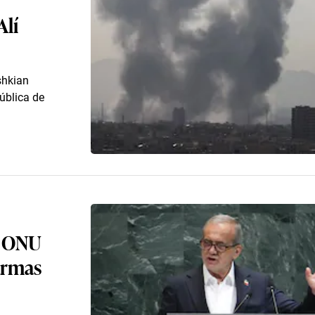
Alí
shkian
pública de
a ONU
armas