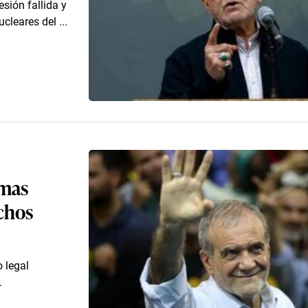
sión fallida y
leares del ...
rmas
echos
o legal
.