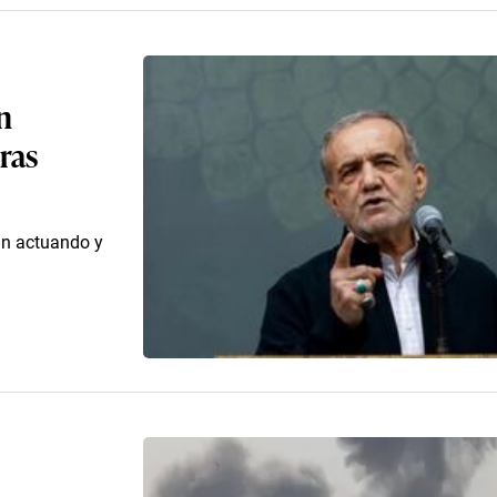
n
ras
án actuando y