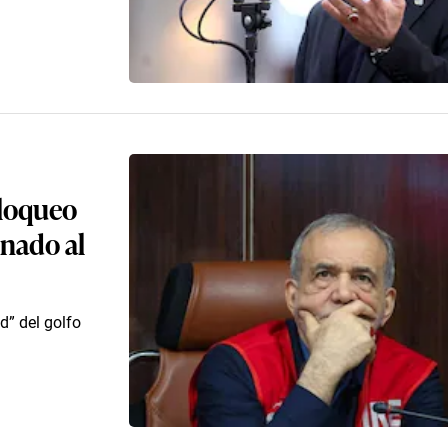
bloqueo
enado al
d” del golfo