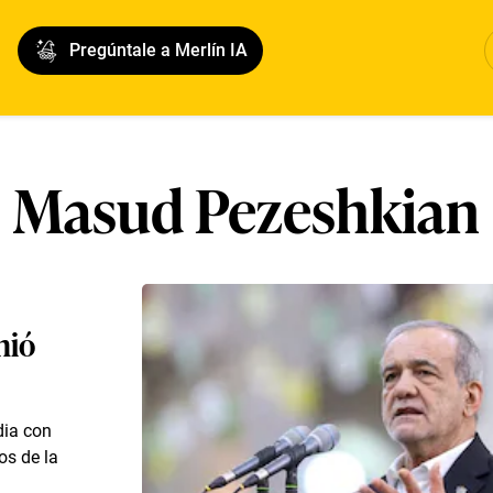
Pregúntale a Merlín IA
Masud Pezeshkian
nió
dia con
os de la