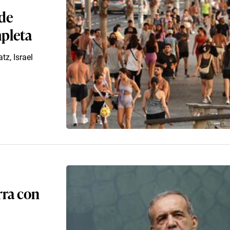
 de
mpleta
tz, Israel
rra con