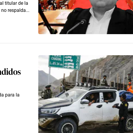
l titular de la
no respalda...
ndidos
da para la