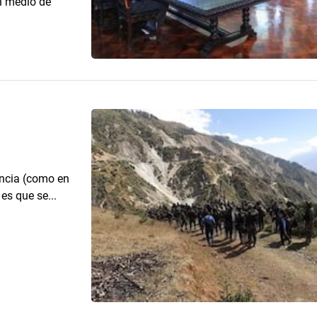
n medio de
encia (como en
 es que se...