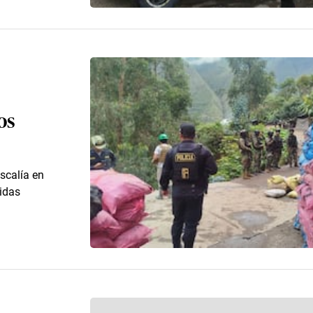
os
scalía en
tidas