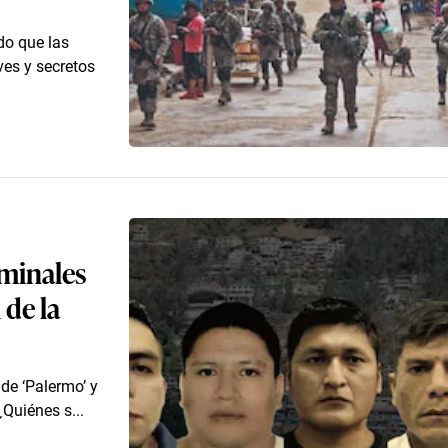
do que las
es y secretos
iminales
 de la
de ‘Palermo’ y
¿Quiénes s...