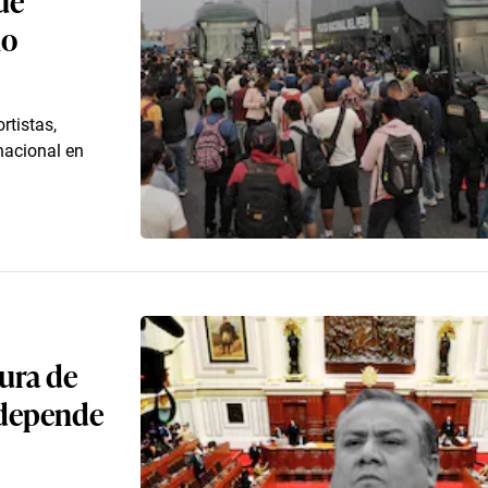
no
rtistas,
nacional en
ura de
 depende