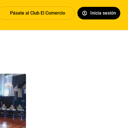
Pásate al Club El Comercio
Inicia sesión