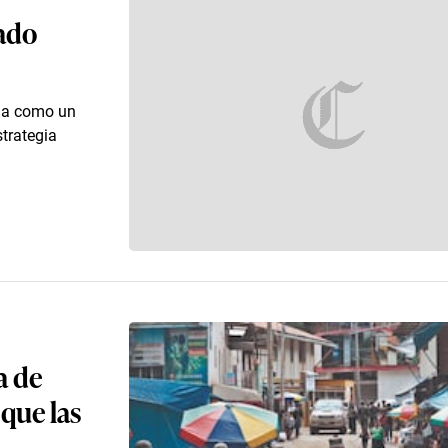
tado
ada como un
trategia
a de
que las