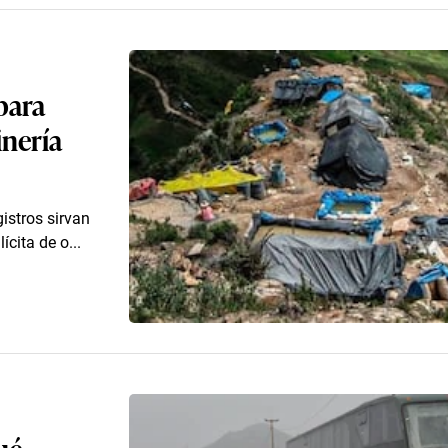
para
inería
istros sirvan
cita de o...
ué