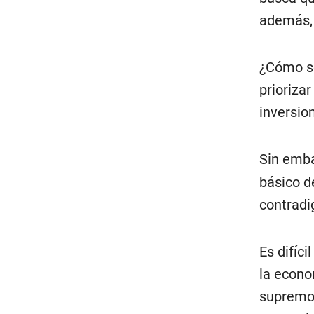
además, 
¿Cómo se
priorizar
inversio
Sin emba
básico d
contradi
Es difíc
la econo
supremo,