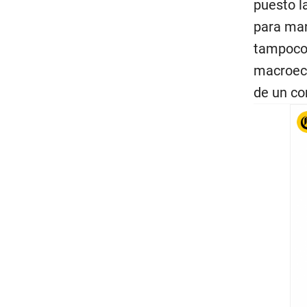
puesto l
para mant
tampoco 
macroeco
de un co