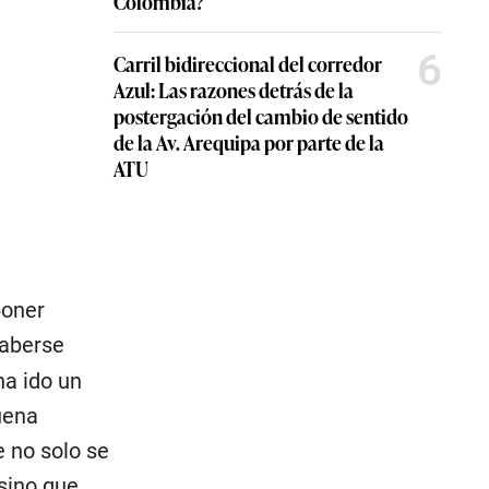
Colombia?
6
Carril bidireccional del corredor
Azul: Las razones detrás de la
postergación del cambio de sentido
de la Av. Arequipa por parte de la
ATU
poner
haberse
ha ido un
uena
e no solo se
sino que,