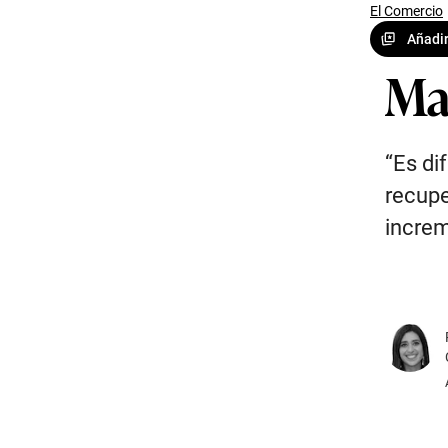
El Comercio
Añadir
Ma
“Es di
recupe
increm