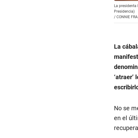
La presidenta 
Presidencia)
/
CONNIE FR
La cábal
manifest
denomina
‘atraer’
escribirl
No se me
en el úl
recupera