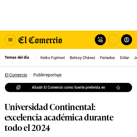
Temas del día
Keiko Fujimori
Betssy Chávez
Feriados
Dólar
J
El Comercio
·
Publirreportaje
Añadir El Comercio como fuente preferida en
Universidad Continental:
excelencia académica durante
todo el 2024