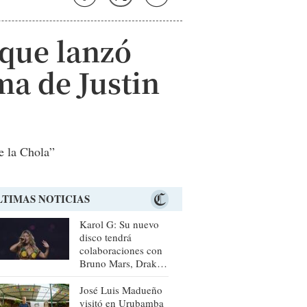
 que lanzó
ma de Justin
e la Chola”
LTIMAS NOTICIAS
Karol G: Su nuevo
disco tendrá
colaboraciones con
Bruno Mars, Drake,
Judeline y
Rusowsky
José Luis Madueño
visitó en Urubamba