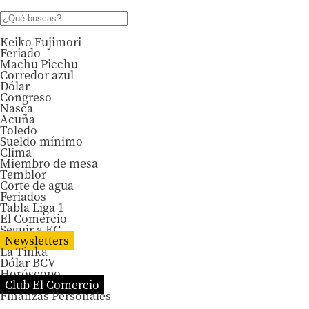
Keiko Fujimori
Feriado
Machu Picchu
Corredor azul
Dólar
Congreso
Nasca
Acuña
Toledo
Sueldo mínimo
Clima
Miembro de mesa
Temblor
Corte de agua
Feriados
Tabla Liga 1
El Comercio
Seguir a EC
Newsletters
La Tinka
Dólar BCV
Horóscopo
Club El Comercio
Finanzas Personales