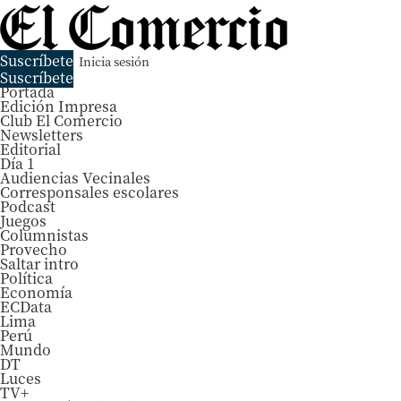
Suscríbete
Inicia sesión
Suscríbete
Portada
Edición Impresa
Club El Comercio
Newsletters
Editorial
Día 1
Audiencias Vecinales
Corresponsales escolares
Podcast
Juegos
Columnistas
Provecho
Saltar intro
Política
Economía
ECData
Lima
Perú
Mundo
DT
Luces
TV+