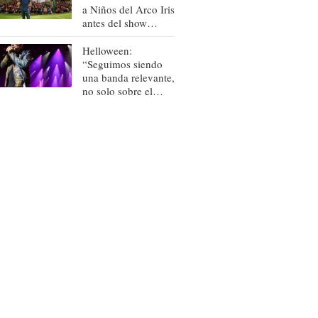
a Niños del Arco Iris
antes del show
benéfico “Piano Sin
Fronteras”
Helloween:
“Seguimos siendo
una banda relevante,
no solo sobre el
escenario sino
también en el
estudio”