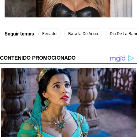
00:00
/
01:00
Seguir temas
Feriado
Batalla De Arica
Día De La Ban