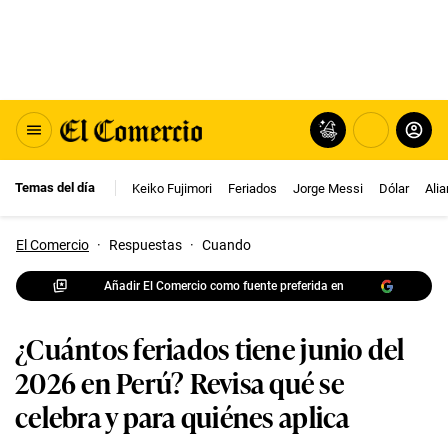
Temas del día
Keiko Fujimori
Feriados
Jorge Messi
Dólar
Ali
El Comercio
·
Respuestas
·
Cuando
Añadir El Comercio como fuente preferida en
¿Cuántos feriados tiene junio del
2026 en Perú? Revisa qué se
celebra y para quiénes aplica