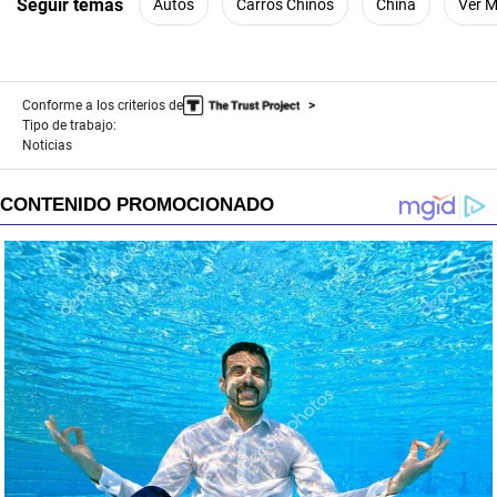
Seguir temas
Autos
Carros Chinos
China
Ver 
Conforme a los criterios de
Tipo de trabajo:
Noticias