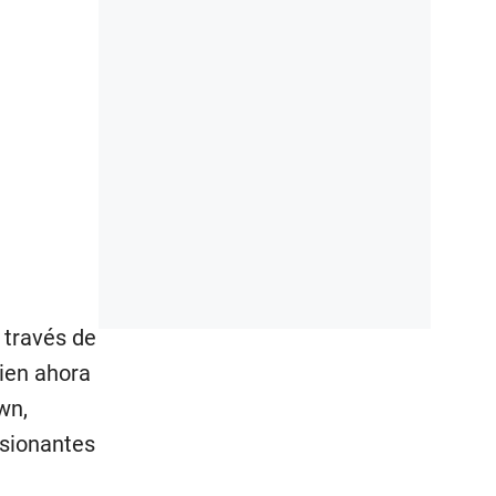
 través de
uien ahora
wn,
esionantes