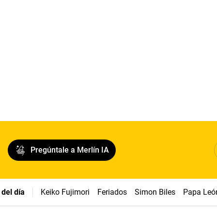
Pregúntale a Merlín IA
del día
Keiko Fujimori
Feriados
Simon Biles
Papa Leó