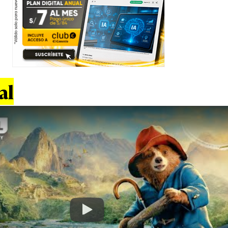
al
Play