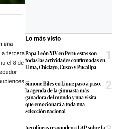
Lo más visto
n una
1
Papa León XIV en Perú: estas son
a tercera
todas las actividades confirmadas en
na el 8 de
Lima, Chiclayo, Cusco y Pucallpa
rededor
 audiences
2
Simone Biles en Lima: paso a paso,
la agenda de la gimnasta más
ganadora del mundo y una visita
que emocionará a toda una
selección nacional
Aerolíneas responden a LAP sobre la