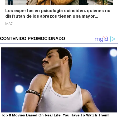
Los expertos en psicología coinciden: quienes no
disfrutan de los abrazos tienen una mayor
sensibilidad a los estímulos físicos y no es por
MAG.
desinterés