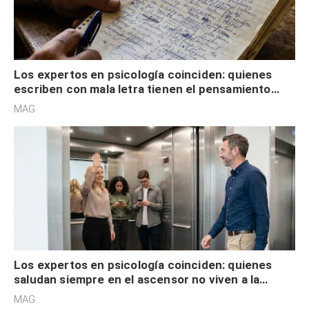
Los expertos en psicología coinciden: quienes
escriben con mala letra tienen el pensamiento
acelerado y no lo hacen por desinterés
MAG.
Los expertos en psicología coinciden: quienes
saludan siempre en el ascensor no viven a la
defensiva y tienen apertura social
MAG.