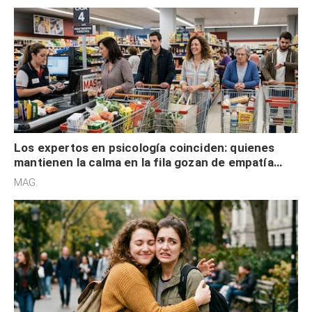
Los expertos en psicología coinciden: quienes
mantienen la calma en la fila gozan de empatía
cognitiva, gratitud y no solo tienen autocontrol
MAG.