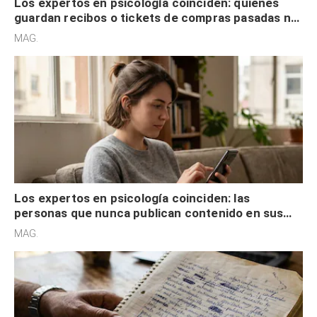
Los expertos en psicología coinciden: quienes
guardan recibos o tickets de compras pasadas no
son acumuladores, sino que tienen necesidad de
MAG.
control
Los expertos en psicología coinciden: las
personas que nunca publican contenido en sus
redes sociales no pretenden buscar validación
MAG.
externa