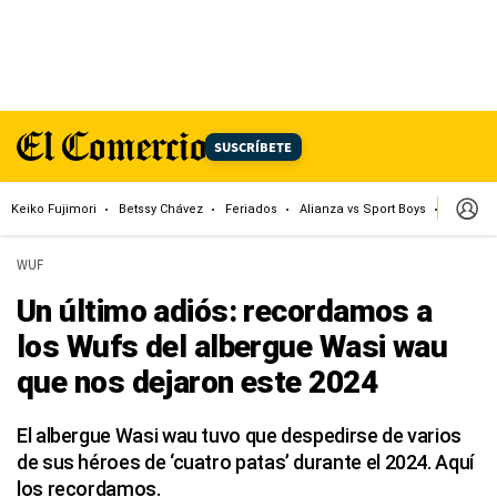
SUSCRÍBETE
Keiko Fujimori
Betssy Chávez
Feriados
Alianza vs Sport Boys
Jorge M
WUF
Un último adiós: recordamos a
los Wufs del albergue Wasi wau
que nos dejaron este 2024
El albergue Wasi wau tuvo que despedirse de varios
de sus héroes de ‘cuatro patas’ durante el 2024. Aquí
los recordamos.