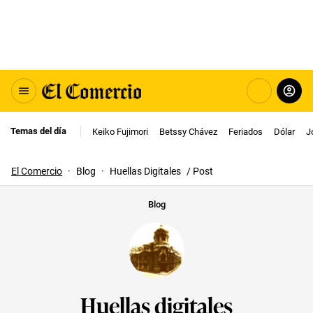
Temas del día
Keiko Fujimori
Betssy Chávez
Feriados
Dólar
J
El Comercio
·
Blog
·
Huellas Digitales
/ Post
Blog
Huellas digitales