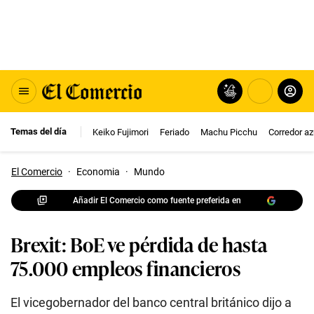
Temas del día
Keiko Fujimori
Feriado
Machu Picchu
Corredor az
El Comercio
·
Economia
·
Mundo
Añadir El Comercio como fuente preferida en
Brexit: BoE ve pérdida de hasta
75.000 empleos financieros
El vicegobernador del banco central británico dijo a