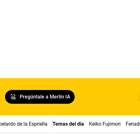
Pregúntale a Merlín IA
belardo de la Espriella
Temas del día
Keiko Fujimori
Feriad