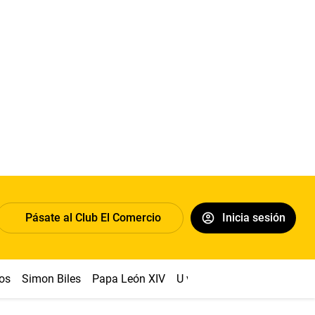
Pásate al Club El Comercio
Inicia sesión
os
Simon Biles
Papa León XIV
U vs Cristal
Dólar
Congr