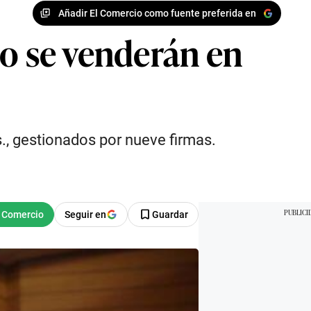
Añadir El Comercio como fuente preferida en
co se venderán en
., gestionados por nueve firmas.
Seguir en
Guardar