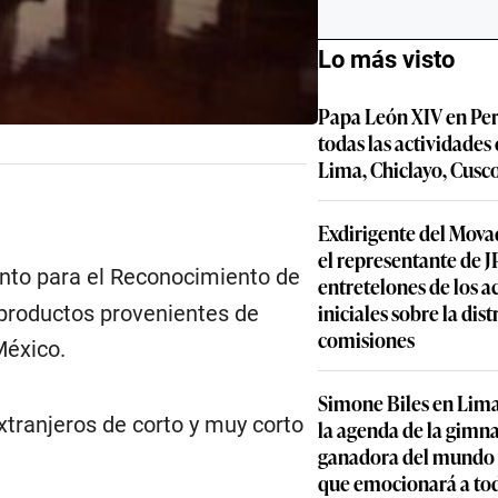
Lo más visto
Papa León XIV en Per
todas las actividades
Lima, Chiclayo, Cusc
Exdirigente del Movad
el representante de JP
nto para el Reconocimiento de
entretelones de los 
iniciales sobre la dis
 productos provenientes de
comisiones
México.
Simone Biles en Lima
tranjeros de corto y muy corto
la agenda de la gimn
ganadora del mundo y
que emocionará a to