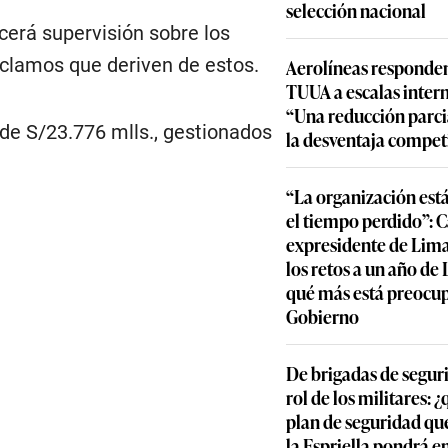
selección nacional
cerá supervisión sobre los
eclamos que deriven de estos.
Aerolíneas responden
TUUA a escalas inter
“Una reducción parcia
de S/23.776 mlls., gestionados
la desventaja compet
“La organización est
el tiempo perdido”: 
expresidente de Lima
los retos a un año de
qué más está preocu
Gobierno
De brigadas de segur
rol de los militares: 
plan de seguridad qu
la Espriella pondrá 