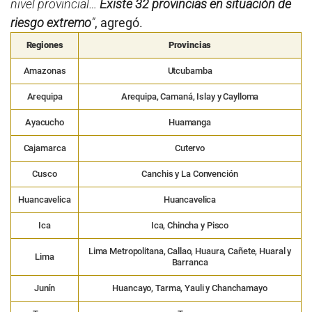
nivel provincial…
Existe 32 provincias en situación de
riesgo extremo
”
, agregó.
Regiones
Provincias
Amazonas
Utcubamba
Arequipa
Arequipa, Camaná, Islay y Caylloma
Ayacucho
Huamanga
Cajamarca
Cutervo
Cusco
Canchis y La Convención
Huancavelica
Huancavelica
Ica
Ica, Chincha y Pisco
Lima Metropolitana, Callao, Huaura, Cañete, Huaral y
Lima
Barranca
Junín
Huancayo, Tarma, Yauli y Chanchamayo