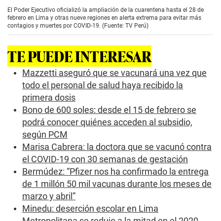
e
El Poder Ejecutivo oficializó la ampliación de la cuarentena hasta el 28 de
c
febrero en Lima y otras nueve regiones en alerta extrema para evitar más
o
contagios y muertes por COVID-19. (Fuente: TV Perú)
n
d
s
TE PUEDE INTERESAR
o
f
3
Mazzetti aseguró que se vacunará una vez que
m
todo el personal de salud haya recibido la
i
n
primera dosis
u
Bono de 600 soles: desde el 15 de febrero se
t
e
podrá conocer quiénes acceden al subsidio,
s
,
según PCM
2
Marisa Cabrera: la doctora que se vacunó contra
8
s
el COVID-19 con 30 semanas de gestación
e
Bermúdez: “Pfizer nos ha confirmado la entrega
c
o
de 1 millón 50 mil vacunas durante los meses de
n
marzo y abril”
d
s
Minedu: deserción escolar en Lima
Metropolitana se redujo a la mitad en el 2020