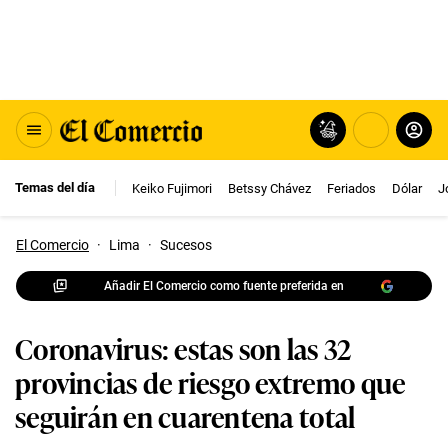
Temas del día
Keiko Fujimori
Betssy Chávez
Feriados
Dólar
J
El Comercio
·
Lima
·
Sucesos
Añadir El Comercio como fuente preferida en
Coronavirus: estas son las 32
provincias de riesgo extremo que
seguirán en cuarentena total