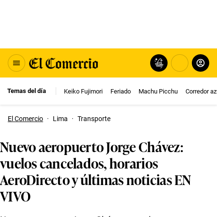
Temas del día
Keiko Fujimori
Feriado
Machu Picchu
Corredor az
El Comercio
·
Lima
·
Transporte
Nuevo aeropuerto Jorge Chávez:
vuelos cancelados, horarios
AeroDirecto y últimas noticias EN
VIVO