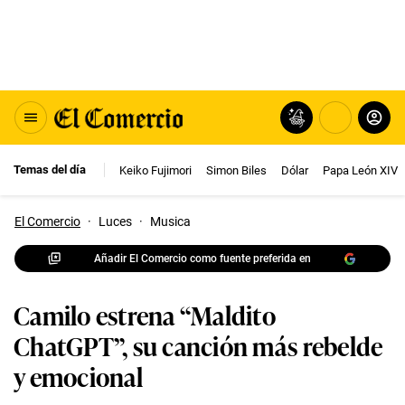
Temas del día
Keiko Fujimori
Simon Biles
Dólar
Papa León XIV
El Comercio
·
Luces
·
Musica
Añadir El Comercio como fuente preferida en
Camilo estrena “Maldito
ChatGPT”, su canción más rebelde
y emocional