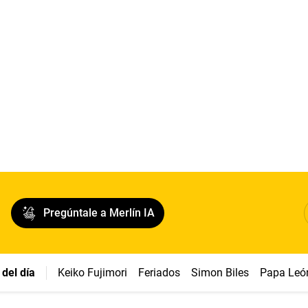
Pregúntale a Merlín IA
del día
Keiko Fujimori
Feriados
Simon Biles
Papa Leó