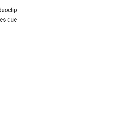
deoclip
les que