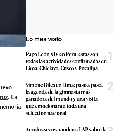
Lo más visto
1
Papa León XIV en Perú: estas son
todas las actividades confirmadas en
Lima, Chiclayo, Cusco y Pucallpa
2
Simone Biles en Lima: paso a paso,
nuevo
la agenda de la gimnasta más
ruz
. La
ganadora del mundo y una visita
que emocionará a toda una
a memoria
selección nacional
Aerolíneas responden a LAP sobre la