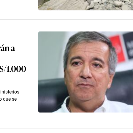
án a
 S/1.000
inisterios
o que se