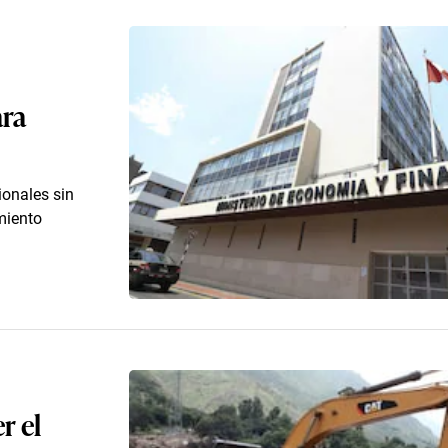
ara
ionales sin
miento
r el