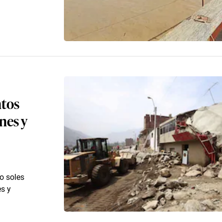
ntos
nes y
o soles
es y