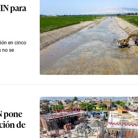
NIN para
ión en cinco
s no se
IN pone
ación de