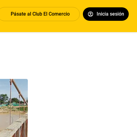
Pásate al Club El Comercio
Inicia sesión