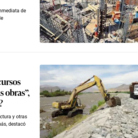
inmediata de
de
cursos
s obras”,
?
ctura y otras
más, destacó