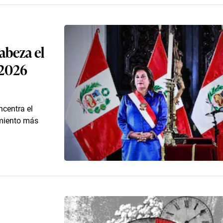
abeza el
 2026
centra el
imiento más