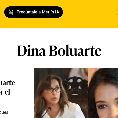
Pregúntale a Merlín IA
Dina Boluarte
uarte
r el
aques