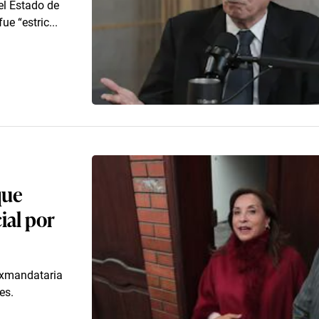
del Estado de
e “estric...
que
ial por
exmandataria
es.