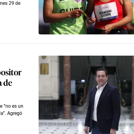
unes 29 de
positor
a de
e “no es un
la”. Agregó