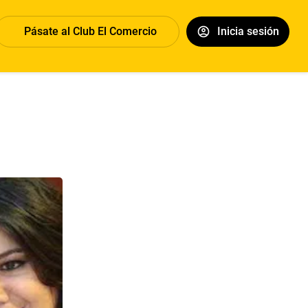
Pásate al Club El Comercio
Inicia sesión