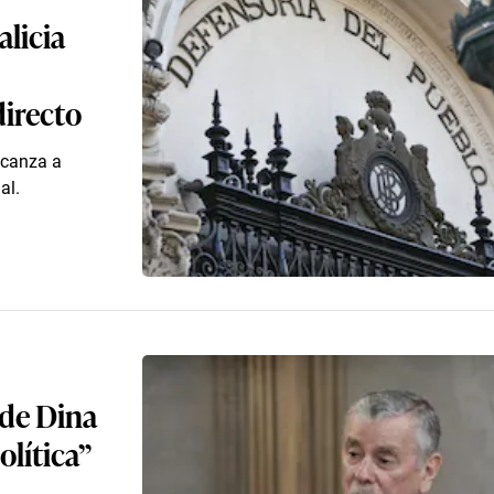
alicia
directo
alcanza a
al.
 de Dina
olítica”