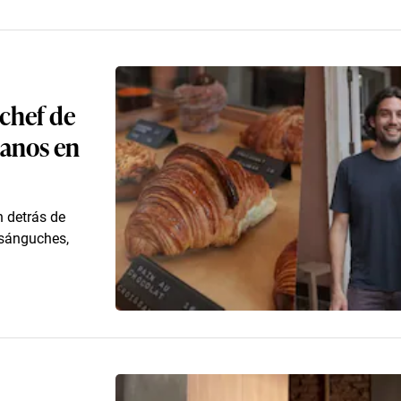
chef de
uanos en
n detrás de
 sánguches,