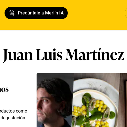
Pregúntale a Merlín IA
Juan Luis Martínez
nos
roductos como
ú degustación