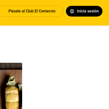
Pásate al Club El Comercio
Inicia sesión