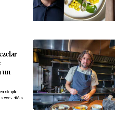
ezclar
e
n un
ea simple:
a convirtió a