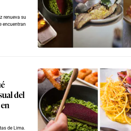
z renueva su
se encuentran
ué
sual del
 en
tas de Lima.