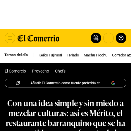
Temas del día
Keiko Fujimori
Feriado
Machu Picchu
Corredor az
El Comercio
·
Provecho
·
Chefs
Añadir El Comercio como fuente preferida en
Con una idea simple y sin miedo a
mezclar culturas: así es Mérito, el
restaurante barranquino que se ha