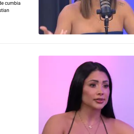
 de cumbia
stian