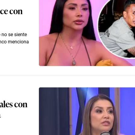
ce con
 no se siente
ranco menciona
ales con
a