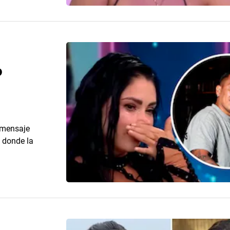
o
 mensaje
o donde la