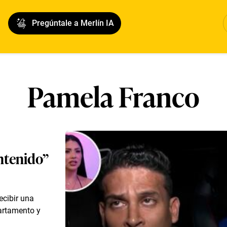
Pregúntale a Merlín IA
Pamela Franco
ntenido”
ecibir una
partamento y