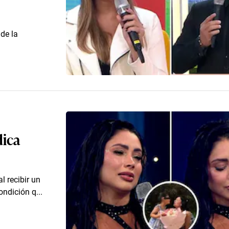
de la
dica
l recibir un
ondición q...