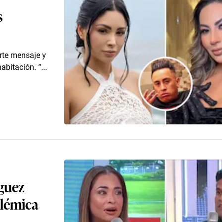
s
erte mensaje y
bitación. “...
guez
olémica