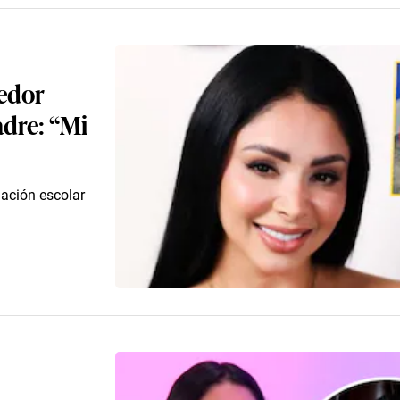
edor
adre: “Mi
ación escolar