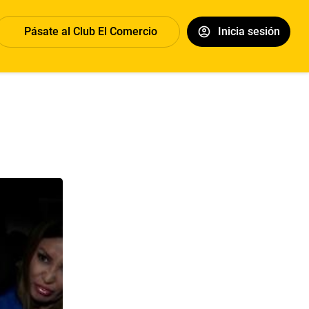
Pásate al Club El Comercio
Inicia sesión