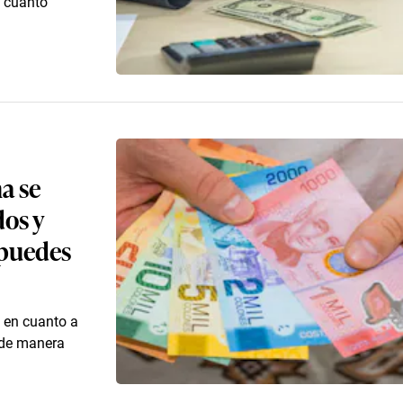
a cuánto
a se
dos y
 puedes
 en cuanto a
 de manera