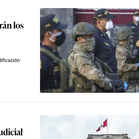
rán los
ificación
udicial