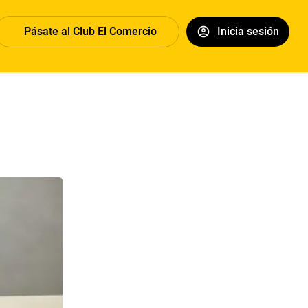
Pásate al Club El Comercio
Inicia sesión