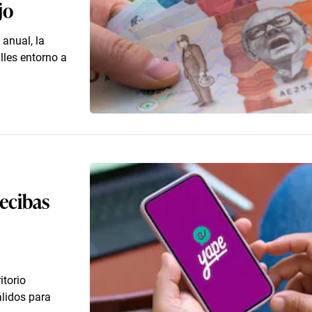
jo
 anual, la
lles entorno a
recibas
itorio
lidos para