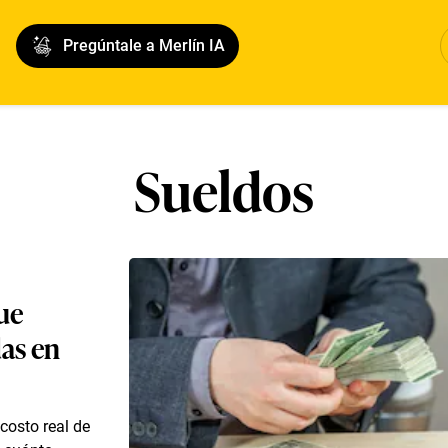
Pregúntale a Merlín IA
Sueldos
que
das en
costo real de