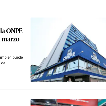
n la ONPE
en marzo
 también puede
o de