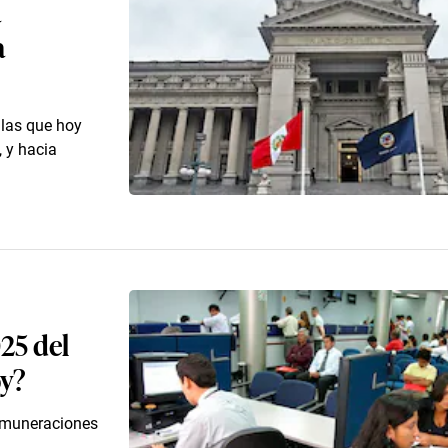
a
a
 las que hoy
, y hacia
25 del
oy?
remuneraciones