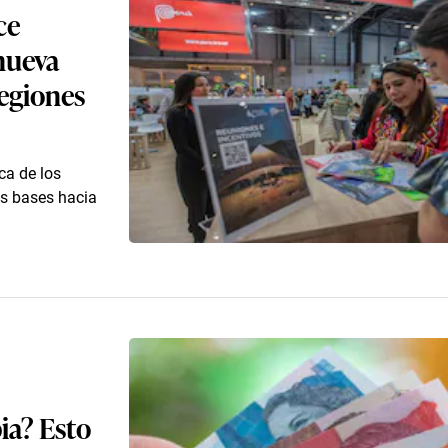
ce
nueva
regiones
ca de los
as bases hacia
ia? Esto