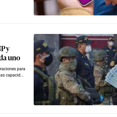
NP y
ada uno
eraciones para
las capacid...