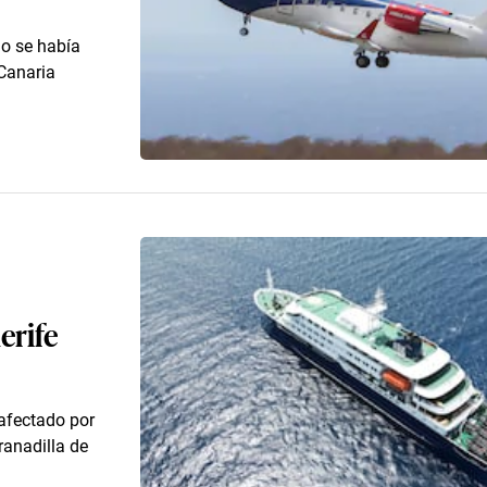
no se había
 Canaria
erife
afectado por
ranadilla de