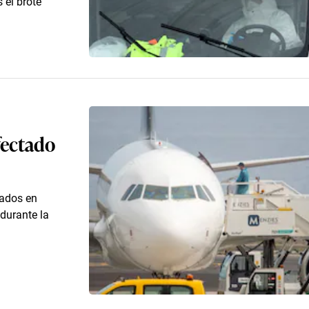
 el brote
fectado
uados en
 durante la