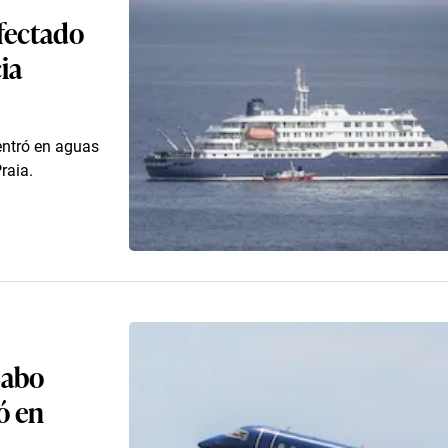
fectado
ia
entró en aguas
raia.
Cabo
ó en