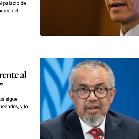
el palacio de
arco del
rente al
”
rus sigue
üedades, y lo