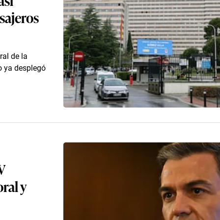
asajeros
ral de la
o ya desplegó
V
ral y