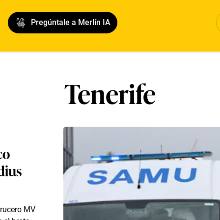
Pregúntale a Merlín IA
Tenerife
co
dius
crucero MV