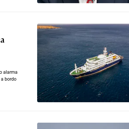
 a
do alarma
n a bordo