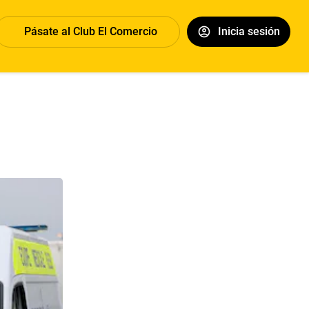
Pásate al Club El Comercio
Inicia sesión