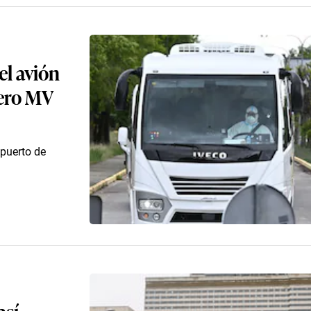
el avión
cero MV
 puerto de
así