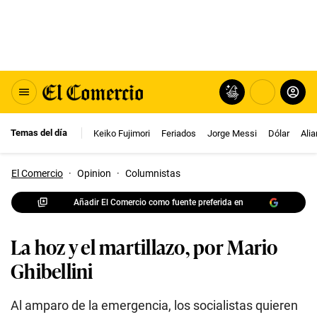
Temas del día
Keiko Fujimori
Feriados
Jorge Messi
Dólar
Ali
El Comercio
·
Opinion
·
Columnistas
Añadir El Comercio como fuente preferida en
La hoz y el martillazo, por Mario
Ghibellini
Al amparo de la emergencia, los socialistas quieren