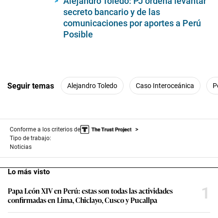
Alejandro Toledo: PJ ordena levantar
secreto bancario y de las
comunicaciones por aportes a Perú
Posible
Seguir temas
Alejandro Toledo
Caso Interoceánica
P
Conforme a los criterios de
Tipo de trabajo:
Noticias
Lo más visto
1
Papa León XIV en Perú: estas son todas las actividades
confirmadas en Lima, Chiclayo, Cusco y Pucallpa