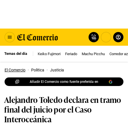
Temas del día
Keiko Fujimori
Feriado
Machu Picchu
Corredor az
El Comercio
·
Politica
·
Justicia
Añadir El Comercio como fuente preferida en
Alejandro Toledo declara en tramo
final del juicio por el Caso
Interoceánica