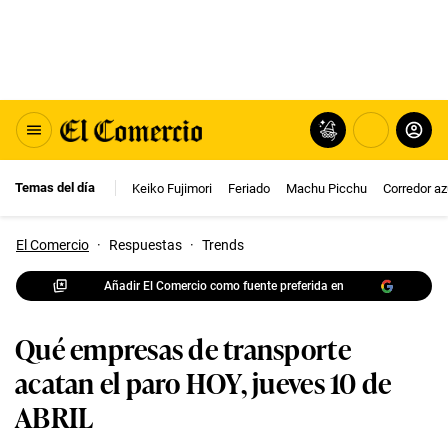
Temas del día
Keiko Fujimori
Feriado
Machu Picchu
Corredor az
El Comercio
·
Respuestas
·
Trends
Añadir El Comercio como fuente preferida en
Qué empresas de transporte
acatan el paro HOY, jueves 10 de
ABRIL