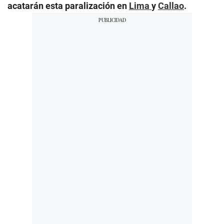
acatarán esta paralización en
Lima
y
Callao
.