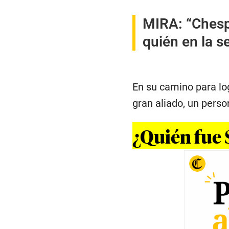
MIRA:
“Chesp
quién en la s
En su camino para log
gran aliado, un pers
¿Quién fue 