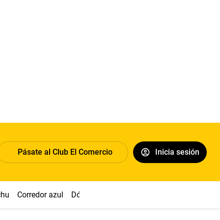
Pásate al Club El Comercio
Inicia sesión
chu
Corredor azul
Dólar
Congreso
Nasca
Acuña
Toled