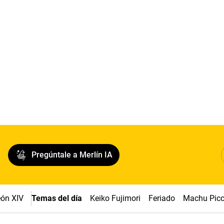
Pregúntale a Merlín IA
ón XIV
Temas del día
Keiko Fujimori
Feriado
Machu Pic