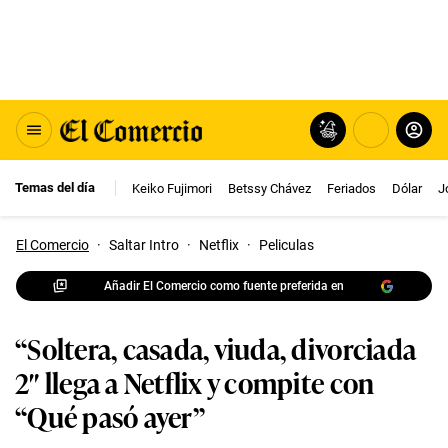
Temas del día
Keiko Fujimori
Betssy Chávez
Feriados
Dólar
J
El Comercio
·
Saltar Intro
·
Netflix
·
Peliculas
Añadir El Comercio como fuente preferida en
“Soltera, casada, viuda, divorciada
2″ llega a Netflix y compite con
“Qué pasó ayer”