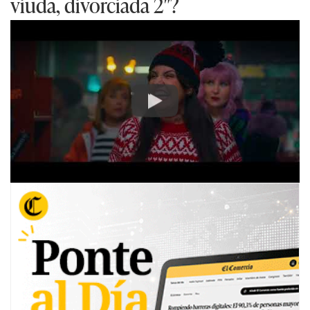
viuda, divorciada 2″?
Play