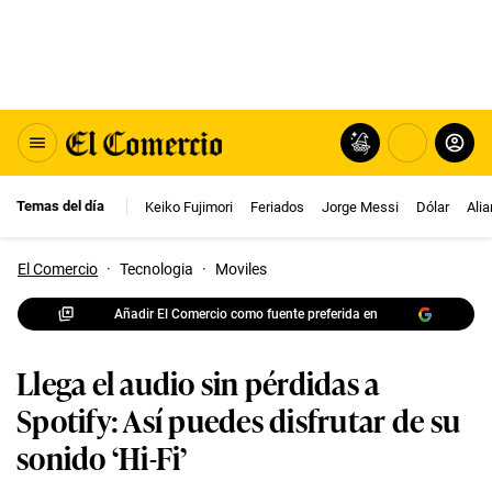
Temas del día
Keiko Fujimori
Feriados
Jorge Messi
Dólar
Ali
El Comercio
·
Tecnologia
·
Moviles
Añadir El Comercio como fuente preferida en
Llega el audio sin pérdidas a
Spotify: Así puedes disfrutar de su
sonido ‘Hi-Fi’