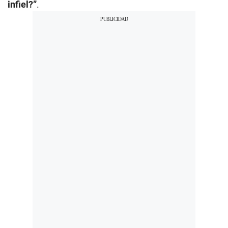
infiel?”
.