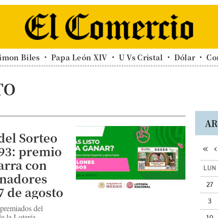
imon Biles
Papa León XIV
U Vs Cristal
Dólar
Co
TO
AR
del Sorteo
«
‹
93: premio
arra con
LUN
nadores
27
7 de agosto
3
 premiados del
e la Lotería
10