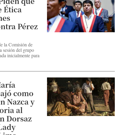
Piden que
 Ética
nes
ntra Pérez
de la Comisión de
la sesión del grupo
ada inicialmente para
aría
bajó como
en Nazca y
oria al
n Dorsaz
Lady