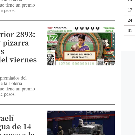
ue tiene un premio
e pesos.
17
24
31
rior 2893:
 pizarra
s
el viernes
 premiados del
e la Lotería
ue tiene un premio
e pesos.
aelí
gua de 14
 pese a la