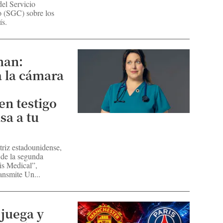
del Servicio
 (SGC) sobre los
ís.
man:
 la cámara
en testigo
sa a tu
riz estadounidense,
 de la segunda
is Medical”,
ansmite Un...
 juega y