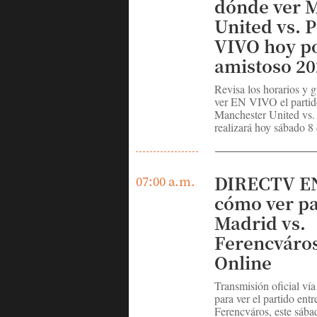
dónde ver 
United vs. 
VIVO hoy p
amistoso 20
Revisa los horarios y g
ver EN VIVO el partid
Manchester United vs.
realizará hoy sábado 8 
DIRECTV E
07:00 a.m.
cómo ver pa
Madrid vs.
Ferencváros
Online
Transmisión oficial v
para ver el partido ent
Ferencváros, este sába