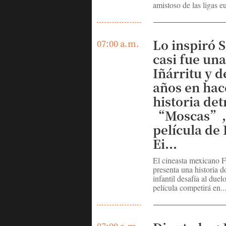
amistoso de las ligas eu
Lo inspiró 
07:00 a.m.
casi fue una
Iñárritu y 
años en hac
historia det
“Moscas”, 
película de
Ei...
El cineasta mexicano
presenta una historia 
infantil desafía al duel
película competirá en..
07:00 a.m.