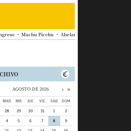
ngreso
Machu Picchu
Abelardo De La Espriella
Su
CHIVO
›
»
AGOSTO DE 2026
MAR
MIÉ
JUE
VIE
SÁB
DOM
28
29
30
31
1
2
4
5
6
7
8
9
11
12
13
14
15
16