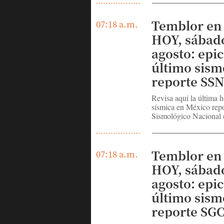
Temblor en
07:18 a.m.
HOY, sábado
agosto: epi
último sism
reporte SS
Revisa aquí la última h
sísmica en México repo
Sismológico Nacional
Temblor en
07:18 a.m.
HOY, sábado
agosto: epi
último sism
reporte SG