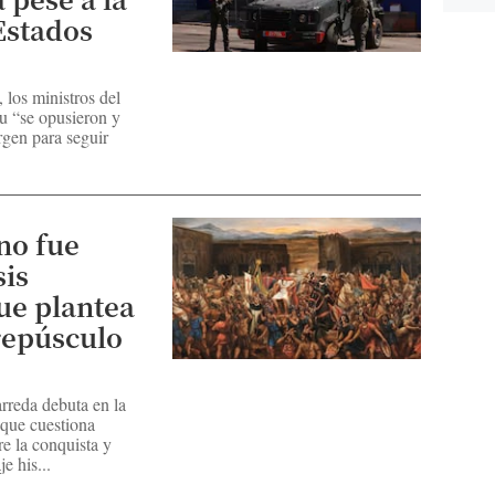
Estados
 los ministros del
 “se opusieron y
gen para seguir
no fue
sis
que plantea
repúsculo
rreda debuta en la
 que cuestiona
e la conquista y
e his...