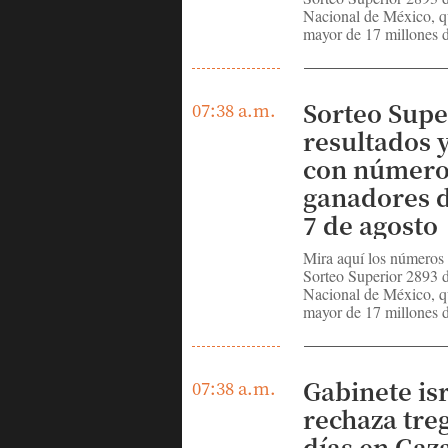
Nacional de México, q
mayor de 17 millones d
Sorteo Supe
07:38 a.m.
resultados y
con número
ganadores d
7 de agosto
Mira aquí los números
Sorteo Superior 2893 d
Nacional de México, q
mayor de 17 millones d
Gabinete isr
07:38 a.m.
rechaza tre
días en Gaza