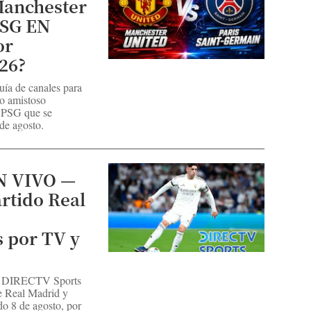
Manchester
PSG EN
or
26?
uía de canales para
o amistoso
 PSG que se
de agosto.
N VIVO —
rtido Real
 por TV y
ía DIRECTV Sports
re Real Madrid y
do 8 de agosto, por