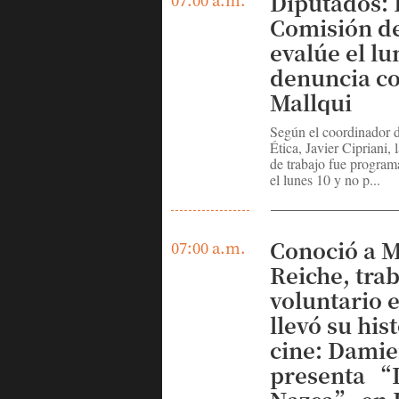
Diputados: 
Comisión de
evalúe el lu
denuncia co
Mallqui
Según el coordinador 
Ética, Javier Cipriani, 
de trabajo fue program
el lunes 10 y no p...
Conoció a M
07:00 a.m.
Reiche, tra
voluntario 
llevó su hist
cine: Damie
presenta “