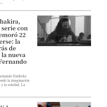
...
Shakira,
 serie con
demoró 22
erse: la
rás de
la nueva
 Fernando
 Fernando Eimbcke
donde la imaginación
o y la soledad. La
.