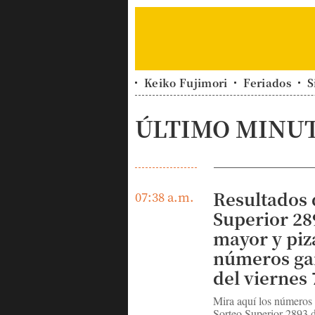
Keiko Fujimori
Feriados
S
ÚLTIMO MINU
Resultados 
07:38 a.m.
Superior 28
mayor y piz
números ga
del viernes 
Mira aquí los números
Sorteo Superior 2893 d