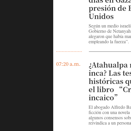
presión de 
Unidos
Según un medio israelí,
Gobierno de Netanyahu
alegaron que había mar
empleando la fuerza”.
¿Atahualpa 
07:20 a.m.
inca? Las te
históricas 
el libro “C
incaico”
El abogado Alfredo Ba
ficción con una novela
algunos consensos sobr
reivindica a un personaj