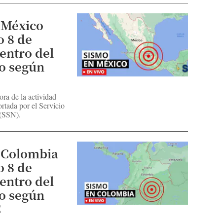
 México
 8 de
centro del
o según
N
ora de la actividad
rtada por el Servicio
 (SSN).
 Colombia
 8 de
centro del
o según
C