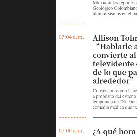
Mira aquí los reportes 
Geológico Colombiano
últimos sismos en el pa
Allison Tol
07:04 a.m.
“Hablarle a
convierte al
televidente 
de lo que pa
alrededor”
Conversamos con la act
a propósito del estreno
temporada de “St. Den
comedia médica que tr
¿A qué hora
07:00 a.m.