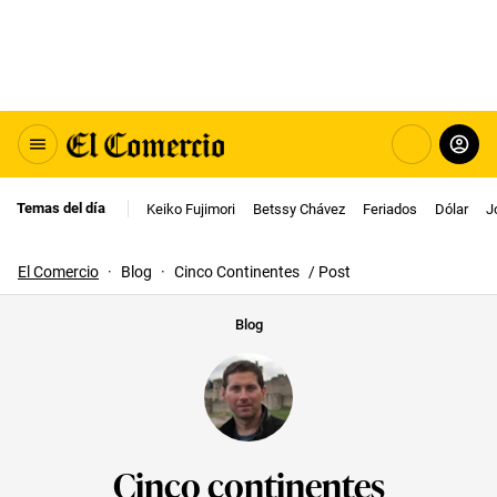
Temas del día
Keiko Fujimori
Betssy Chávez
Feriados
Dólar
J
El Comercio
·
Blog
·
Cinco Continentes
/ Post
Blog
Cinco continentes