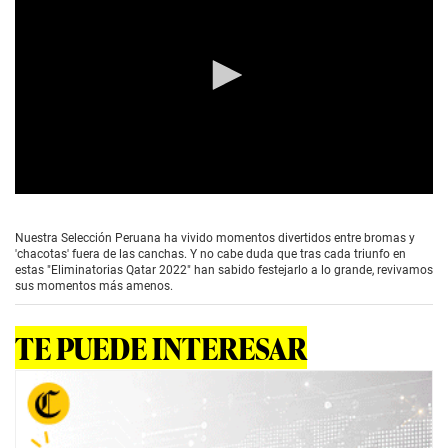
0
s
e
Nuestra Selección Peruana ha vivido momentos divertidos entre bromas y
c
'chacotas' fuera de las canchas. Y no cabe duda que tras cada triunfo en
o
estas "Eliminatorias Qatar 2022" han sabido festejarlo a lo grande, revivamos
n
sus momentos más amenos.
d
s
o
TE PUEDE INTERESAR
f
0
s
e
c
o
n