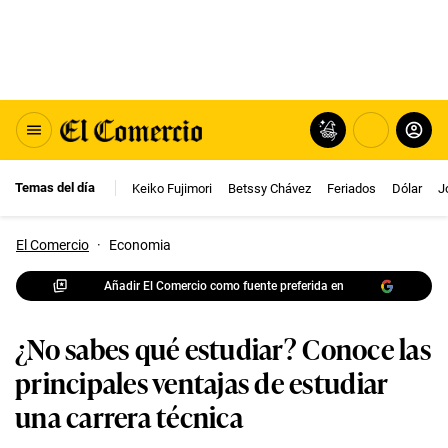
Temas del día
Keiko Fujimori
Betssy Chávez
Feriados
Dólar
J
El Comercio
·
Economia
Añadir El Comercio como fuente preferida en
¿No sabes qué estudiar? Conoce las
principales ventajas de estudiar
una carrera técnica