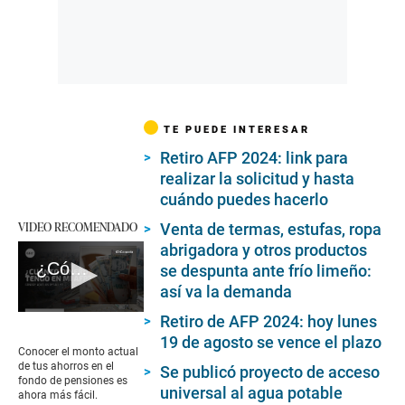
TE PUEDE INTERESAR
Retiro AFP 2024: link para
realizar la solicitud y hasta
cuándo puedes hacerlo
VIDEO RECOMENDADO
Venta de termas, estufas, ropa
abrigadora y otros productos
¿Cómo saber cuánto dinero tengo en mi AFP?
se despunta ante frío limeño:
así va la demanda
0
Retiro de AFP 2024: hoy lunes
seconds
19 de agosto se vence el plazo
of
Conocer el monto actual
2
de tus ahorros en el
Se publicó proyecto de acceso
minutes,
fondo de pensiones es
56
universal al agua potable
ahora más fácil.
seconds