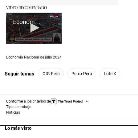
VIDEO RECOMENDADO
Economía Nacional de julio 2024
0
seconds
of
Economía Nacional de julio 2024
39
seconds
Seguir temas
OIG Perú
Petro-Perú
Lote X
Conforme a los criterios de
Tipo de trabajo:
Noticias
Lo más visto