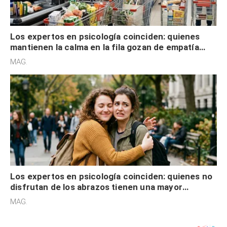
Los expertos en psicología coinciden: quienes
mantienen la calma en la fila gozan de empatía
cognitiva, gratitud y no solo tienen autocontrol
MAG.
Los expertos en psicología coinciden: quienes no
disfrutan de los abrazos tienen una mayor
sensibilidad a los estímulos físicos y no es por
MAG.
desinterés