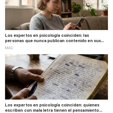
Los expertos en psicología coinciden: las
personas que nunca publican contenido en sus
redes sociales no pretenden buscar validación
MAG.
externa
Los expertos en psicología coinciden: quienes
escriben con mala letra tienen el pensamiento