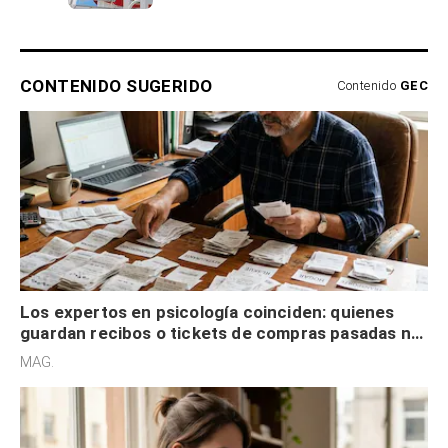
CONTENIDO SUGERIDO
Contenido
GEC
Los expertos en psicología coinciden: quienes
guardan recibos o tickets de compras pasadas no
son acumuladores, sino que tienen necesidad de
MAG.
control