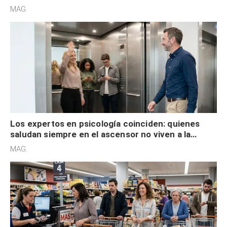
acelerado y no lo hacen por desinterés
MAG.
Los expertos en psicología coinciden: quienes
saludan siempre en el ascensor no viven a la
defensiva y tienen apertura social
MAG.