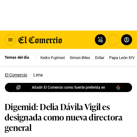
Temas del día
Keiko Fujimori
Simon Biles
Dólar
Papa León XIV
El Comercio
·
Lima
Añadir El Comercio como fuente preferida en
Digemid: Delia Dávila Vigil es
designada como nueva directora
general