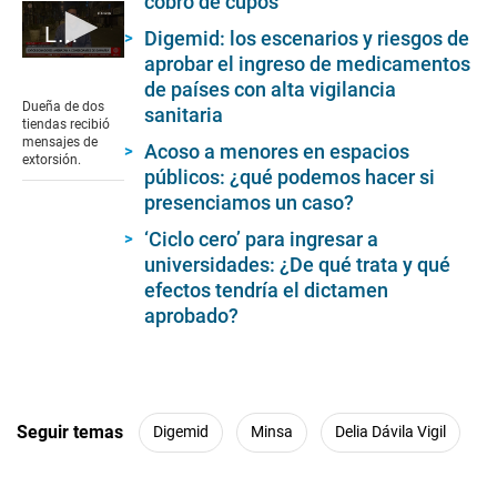
cobro de cupos
La Victoria: extorsionan a comerciante Gamarra
Digemid: los escenarios y riesgos de
aprobar el ingreso de medicamentos
0
seconds
de países con alta vigilancia
of
Dueña de dos
sanitaria
2
tiendas recibió
minutes,
mensajes de
Acoso a menores en espacios
33
extorsión.
seconds
públicos: ¿qué podemos hacer si
presenciamos un caso?
‘Ciclo cero’ para ingresar a
universidades: ¿De qué trata y qué
efectos tendría el dictamen
aprobado?
Seguir temas
Digemid
Minsa
Delia Dávila Vigil