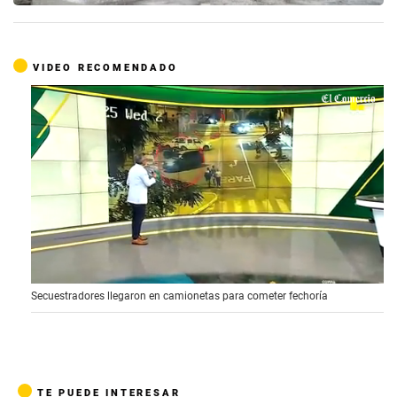
VIDEO RECOMENDADO
0
Secuestradores llegaron en camionetas para cometer fechoría
o
f
3
m
i
n
u
TE PUEDE INTERESAR