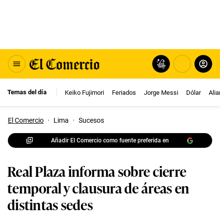
Temas del día
Keiko Fujimori
Feriados
Jorge Messi
Dólar
Ali
El Comercio
·
Lima
·
Sucesos
Añadir El Comercio como fuente preferida en
Real Plaza informa sobre cierre
temporal y clausura de áreas en
distintas sedes