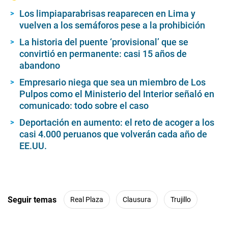
t
e
Los limpiaparabrisas reaparecen en Lima y
s
vuelven a los semáforos pese a la prohibición
,
4
La historia del puente ‘provisional’ que se
6
s
convirtió en permanente: casi 15 años de
e
abandono
c
o
Empresario niega que sea un miembro de Los
n
d
Pulpos como el Ministerio del Interior señaló en
s
comunicado: todo sobre el caso
Deportación en aumento: el reto de acoger a los
casi 4.000 peruanos que volverán cada año de
EE.UU.
Seguir temas
Real Plaza
Clausura
Trujillo