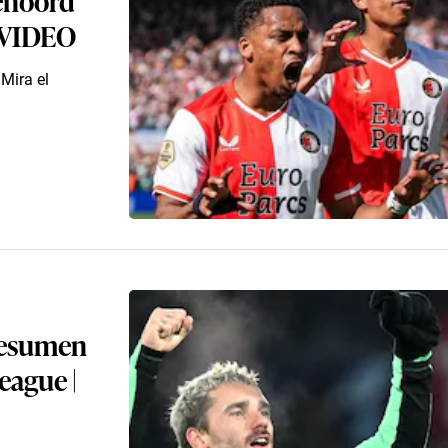
| VIDEO
 Mira el
 resumen
eague |