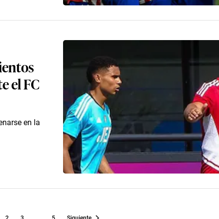
ientos
te el FC
enarse en la
2
3
...
5
Siguiente