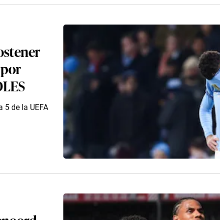
ostener
 por
OLES
a 5 de la UEFA
enoord