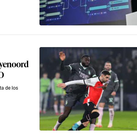
eyenoord
O
ta de los