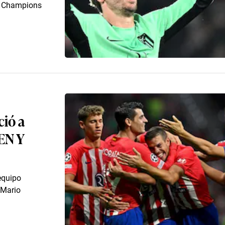
la Champions
ció a
EN Y
equipo
 Mario