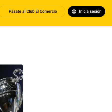
Pásate al Club El Comercio
Inicia sesión