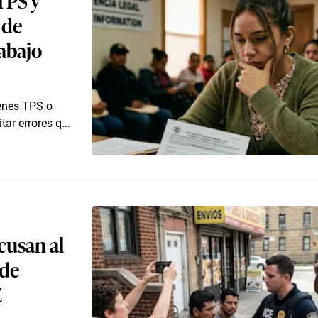
 de
rabajo
ienes TPS o
ar errores q...
cusan al
 de
E