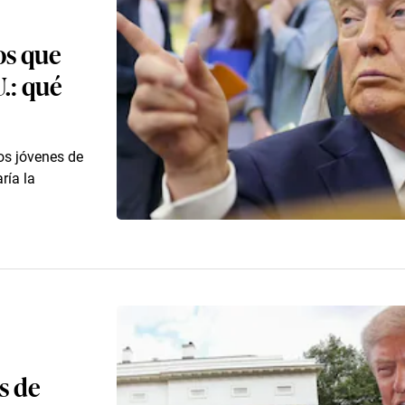
os que
.: qué
os jóvenes de
ría la
s de