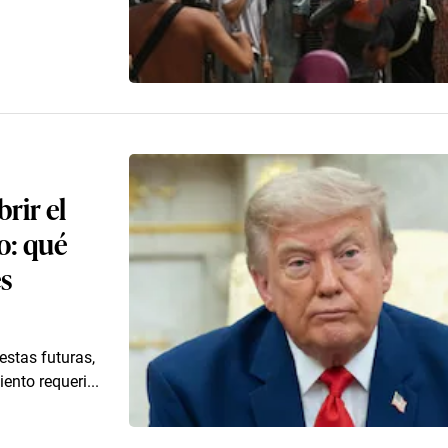
rir el
o: qué
es
estas futuras,
ento requeri...