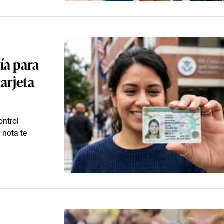
ía para
arjeta
ontrol
 nota te