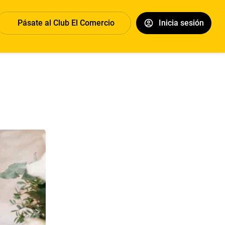
Pásate al Club El Comercio
Inicia sesión