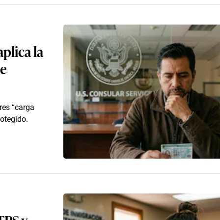
plica la
de
res “carga
rotegido.
TPS y