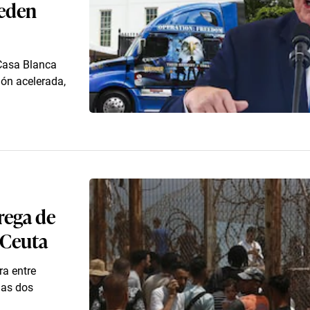
ueden
 Casa Blanca
ón acelerada,
rega de
 Ceuta
ra entre
 las dos