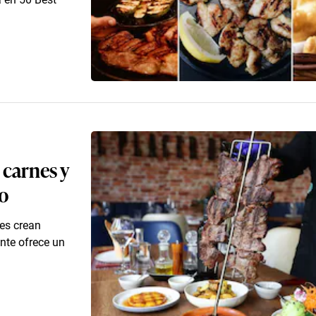
 carnes y
o
tes crean
ante ofrece un