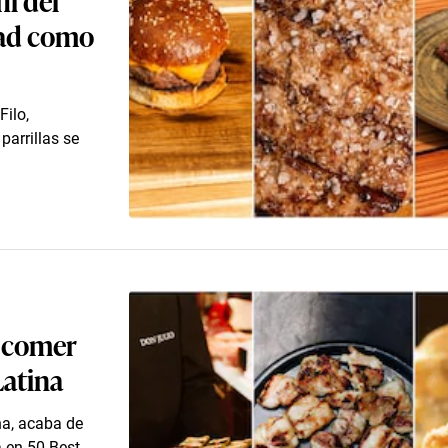
idad como
Filo,
arrillas se
e comer
Latina
na, acaba de
a en 50 Best