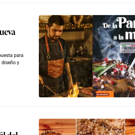
nueva
puesta para
n diseño y
il del