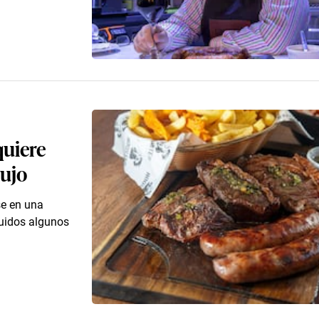
quiere
lujo
e en una
luidos algunos