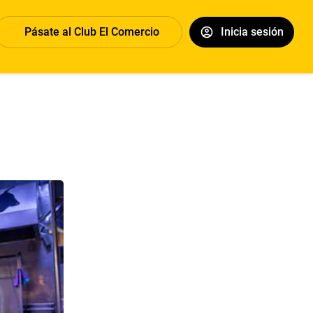
Pásate al Club El Comercio
Inicia sesión