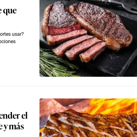
e que
ortes usar?
opciones
ender el
e y más