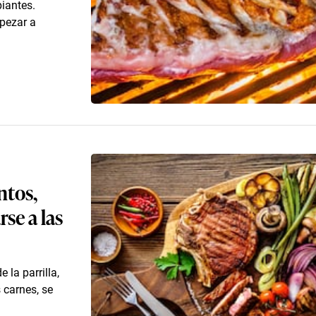
piantes.
mpezar a
ntos,
se a las
la parrilla,
 carnes, se