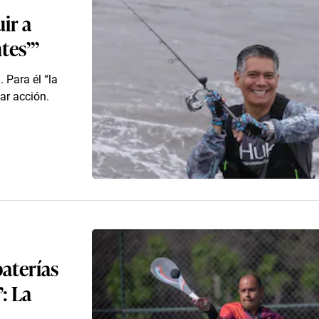
ir a
ntes’”
. Para él “la
ar acción.
baterías
: La