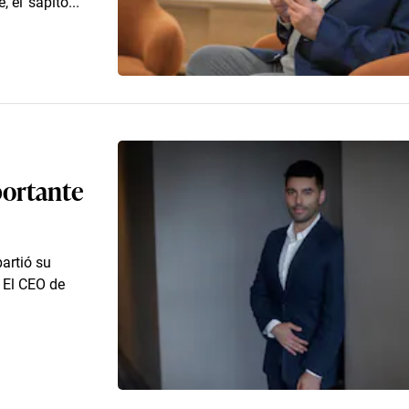
el ‘sapito...
portante
artió su
. El CEO de