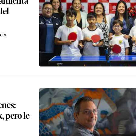
del
a y
enes:
, pero le