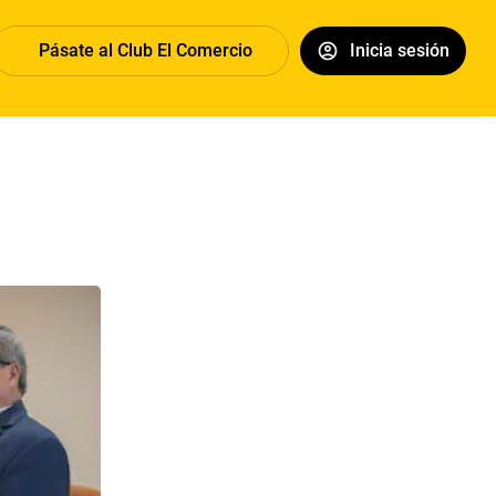
Pásate al Club El Comercio
Inicia sesión