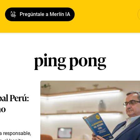
Pregúntale a Merlín IA
ping pong
bal Perú:
no
a responsable,