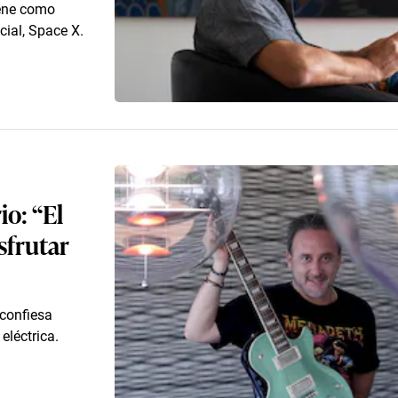
iene como
cial, Space X.
o: “El
isfrutar
 confiesa
eléctrica.