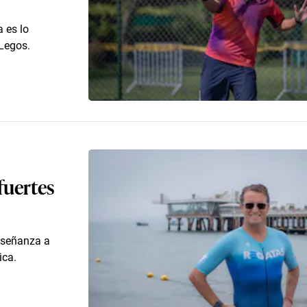
 es lo
 Legos.
fuertes
nseñanza a
ica.