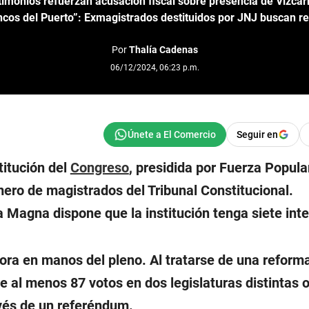
imonios refuerzan acusación fiscal sobre presencia de Vizcar
ncos del Puerto”: Exmagistrados destituidos por JNJ buscan re
Por
Thalía Cadenas
06/12/2024, 06:23 p.m.
Seguir en
itución del
Congreso
, presidida por Fuerza Popula
mero de magistrados del Tribunal Constitucional.
 Magna dispone que la institución tenga siete int
ora en manos del pleno. Al tratarse de una reforma
 al menos 87 votos en dos legislaturas distintas 
ravés de un referéndum.