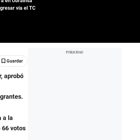
ra en Obrainsa
gresar vía el TC
Guardar
r, aprobó
egrantes.
 a la
o 66 votos