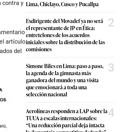
n contra y
Lima, Chiclayo, Cusco y Pucallpa
2
Exdirigente del Movadef ya no será
el representante de JP en Ética:
lamentario
entretelones de los acuerdos
l artículo
iniciales sobre la distribución de las
comisiones
rados del
3
Simone Biles en Lima: paso a paso,
la agenda de la gimnasta más
ganadora del mundo y una visita
que emocionará a toda una
selección nacional
4
Aerolíneas responden a LAP sobre la
TUUA a escalas internacionales:
“Una reducción parcial deja intacta
la desventaja competitiva de fondo”