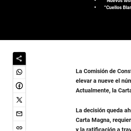
Nuevos test
“Cuellos Bla
La Comisión de Const
elevar a nueve el nú
Actualmente, la Carta
La decisión queda ah
Carta Magna, requiere
y la ratificación a t