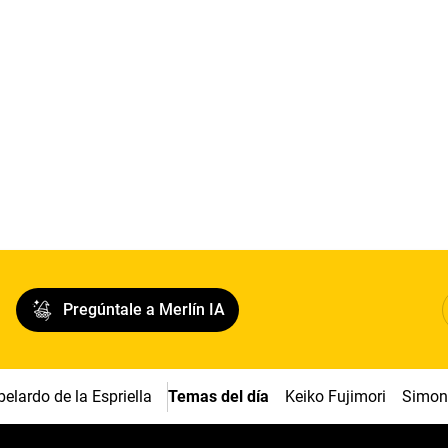
Pregúntale a Merlín IA
belardo de la Espriella
Temas del día
Keiko Fujimori
Simon 