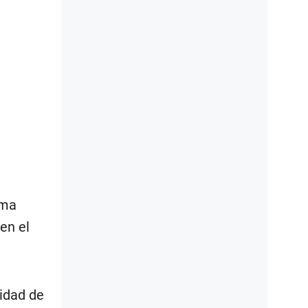
rma
 en el
tidad de