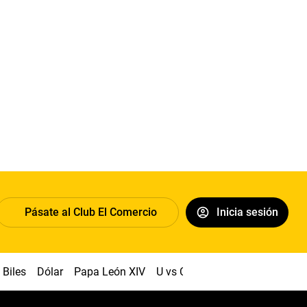
Pásate al Club El Comercio
Inicia sesión
Biles
Dólar
Papa León XIV
U vs Cristal
Congreso
Mach